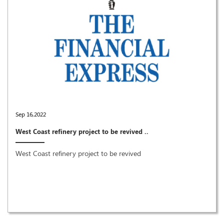
Sep 16,2022
West Coast refinery project to be revived ..
West Coast refinery project to be revived